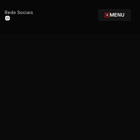
Rede Sociais
MENU