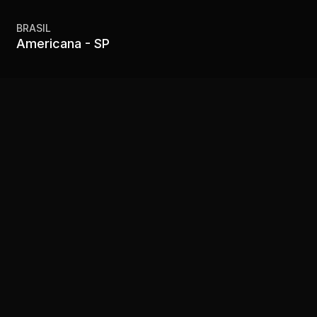
BRASIL
Americana - SP